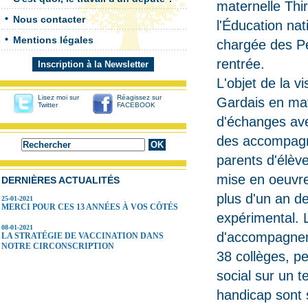
maternelle Thi
Nous contacter
l'Éducation nat
Mentions légales
chargée des P
rentrée.
Inscription à la Newsletter
L'objet de la v
Lisez moi sur
Réagissez sur
Gardais en mat
Twitter
FACEBOOK
d'échanges ave
des accompagna
parents d'élèv
mise en oeuvre
DERNIÈRES ACTUALITÉS
plus d'un an d
25-01-2021
MERCI POUR CES 13 ANNÉES À VOS CÔTÉS
expérimental. L
08-01-2021
d'accompagneme
LA STRATÉGIE DE VACCINATION DANS
NOTRE CIRCONSCRIPTION
38 collèges, p
social sur un t
handicap sont 