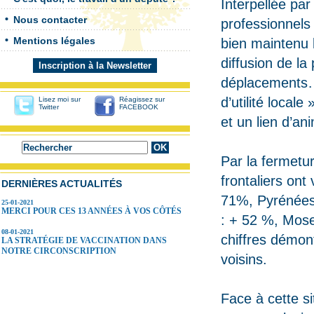
Interpellée par
Nous contacter
professionnels 
Mentions légales
bien maintenu l
diffusion de la
Inscription à la Newsletter
déplacements…)
d’utilité local
Lisez moi sur
Réagissez sur
Twitter
FACEBOOK
et un lien d’an
Par la fermetu
frontaliers on
DERNIÈRES ACTUALITÉS
71%, Pyrénées 
25-01-2021
MERCI POUR CES 13 ANNÉES À VOS CÔTÉS
: + 52 %, Mose
08-01-2021
chiffres démon
LA STRATÉGIE DE VACCINATION DANS
NOTRE CIRCONSCRIPTION
voisins.
Face à cette s