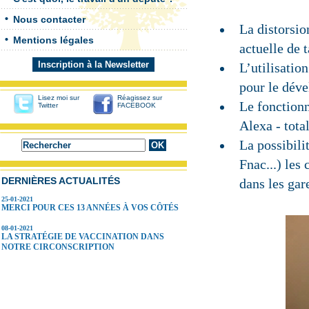
Nous contacter
La distorsio
Mentions légales
actuelle de 
Inscription à la Newsletter
L’utilisati
pour le dév
Lisez moi sur
Réagissez sur
Le fonctionn
Twitter
FACEBOOK
Alexa - tot
La possibili
Fnac...) les 
DERNIÈRES ACTUALITÉS
dans les gar
25-01-2021
MERCI POUR CES 13 ANNÉES À VOS CÔTÉS
08-01-2021
LA STRATÉGIE DE VACCINATION DANS
NOTRE CIRCONSCRIPTION