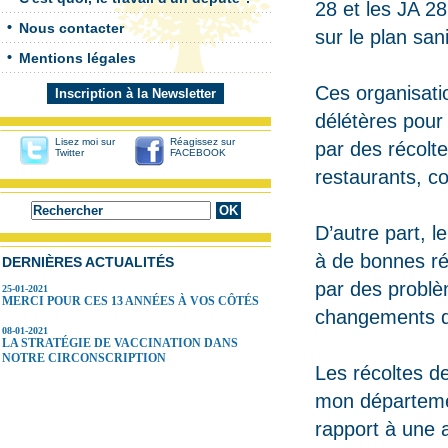
28 et les JA 28
Nous contacter
sur le plan san
Mentions légales
Ces organisati
Inscription à la Newsletter
délétères pour
Lisez moi sur
Réagissez sur
par des récolt
Twitter
FACEBOOK
restaurants, c
D’autre part, l
à de bonnes ré
DERNIÈRES ACTUALITÉS
par des probl
25-01-2021
MERCI POUR CES 13 ANNÉES À VOS CÔTÉS
changements d
08-01-2021
LA STRATÉGIE DE VACCINATION DANS
NOTRE CIRCONSCRIPTION
Les récoltes d
mon départemen
rapport à une a