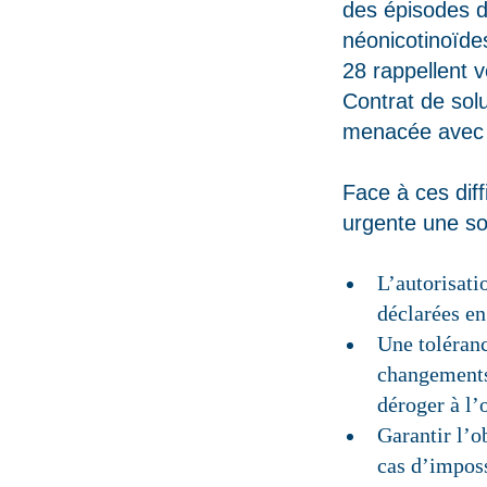
des épisodes d
néonicotinoïde
28 rappellent 
Contrat de solu
menacée avec 
Face à ces dif
urgente une so
L’autorisati
déclarées en
Une toléranc
changements 
déroger à l’
Garantir l’o
cas d’imposs