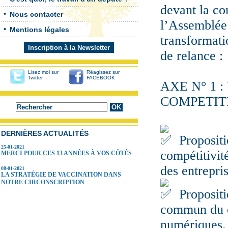
devant la c
Nous contacter
l’Assemblée 
Mentions légales
transformati
Inscription à la Newsletter
de relance :
Lisez moi sur
Réagissez sur
Twitter
FACEBOOK
AXE N° 1 
COMPETIT
DERNIÈRES ACTUALITÉS
Propositio
25-01-2021
compétitivit
MERCI POUR CES 13 ANNÉES À VOS CÔTÉS
des entrepri
08-01-2021
LA STRATÉGIE DE VACCINATION DANS
NOTRE CIRCONSCRIPTION
Propositi
commun du c
numériques. 