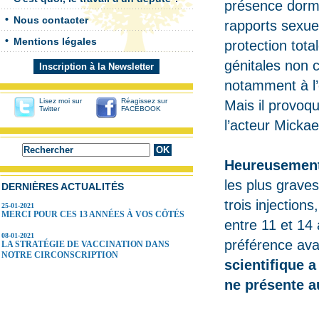
présence dorma
Nous contacter
rapports sexuel
Mentions légales
protection tota
génitales non c
Inscription à la Newsletter
notamment à l’
Lisez moi sur
Réagissez sur
Mais il provoq
Twitter
FACEBOOK
l’acteur Mickae
Heureusement,
les plus graves
DERNIÈRES ACTUALITÉS
trois injections
25-01-2021
MERCI POUR CES 13 ANNÉES À VOS CÔTÉS
entre 11 et 14 a
08-01-2021
préférence ava
LA STRATÉGIE DE VACCINATION DANS
NOTRE CIRCONSCRIPTION
scientifique a
ne présente a