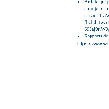
Article qui 
au sujet de 
service.fr/
fbclid=Iw
693aj9riW
Rapports de
https://www.wh