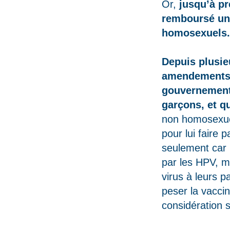
Or,
jusqu’à pr
remboursé uni
homosexuels.
Depuis plusie
amendements, 
gouvernement 
garçons, et q
non homosexuel
pour lui faire 
seulement car 
par les HPV, ma
virus à leurs p
peser la vaccin
considération s