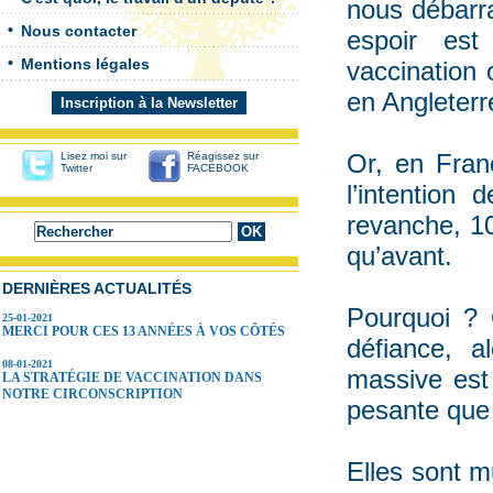
nous débarra
Nous contacter
espoir es
Mentions légales
vaccination
en Angleterr
Inscription à la Newsletter
Or, en Fra
Lisez moi sur
Réagissez sur
Twitter
FACEBOOK
l’intention
revanche, 10
qu’avant.
DERNIÈRES ACTUALITÉS
Pourquoi ? 
25-01-2021
MERCI POUR CES 13 ANNÉES À VOS CÔTÉS
défiance, 
08-01-2021
massive est 
LA STRATÉGIE DE VACCINATION DANS
NOTRE CIRCONSCRIPTION
pesante que
Elles sont mu