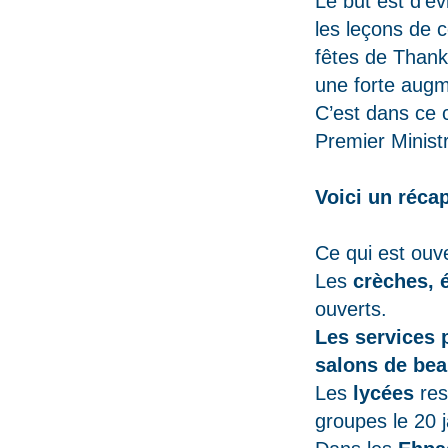
Le but est d’év
les leçons de 
fêtes de Thankg
une forte augm
C’est dans ce 
Premier Minist
Voici un récap
Ce qui est ouve
Les
crèches, é
ouverts.
Les services 
salons de be
Les
lycées
res
groupes le 20 j