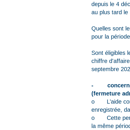
depuis le 4 dé
au plus tard le
Quelles sont le
pour la périod
Sont éligibles 
chiffre d'affai
septembre 2020
- concernées
(fermeture adm
o L’aide corre
enregistrée, da
o Cette perte 
la même périod