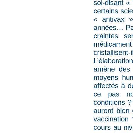
soi-disant «
certains sci
« antivax 
années… Par a
craintes s
médicament
cristallisent-
L’élaboratio
amène des q
moyens huma
affectés à d
ce pas no
conditions ?
auront bien
vaccination 
cours au ni