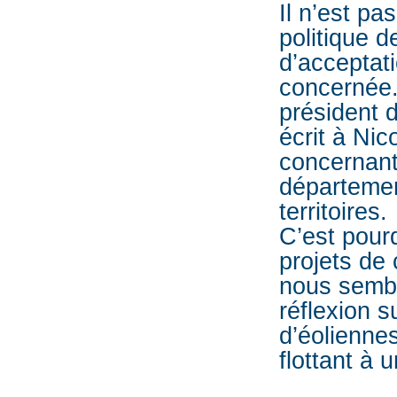
Il n’est p
politique 
d’acceptat
concernée.
président 
écrit à Ni
concernant
départemen
territoires.
C’est pourq
projets de
nous sembl
réflexion s
d’éoliennes
flottant à