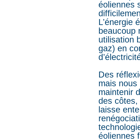
éoliennes 
difficilem
L’énergie é
beaucoup m
utilisation
gaz) en co
d’électricit
Des réflexi
mais nous 
maintenir d
des côtes, 
laisse ente
renégociat
technologi
éoliennes f