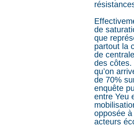
résistance
Effectiveme
de saturati
que représ
partout la c
de central
des côtes. 
qu’on arriv
de 70% sur
enquête pu
entre Yeu e
mobilisatio
opposée à c
acteurs éc