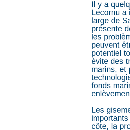
Il y a quel
Lecornu a 
large de S
présente d
les problè
peuvent êtr
potentiel t
évite des 
marins, et 
technologi
fonds marin
enlèvement
Les giseme
importants 
côte, la pr