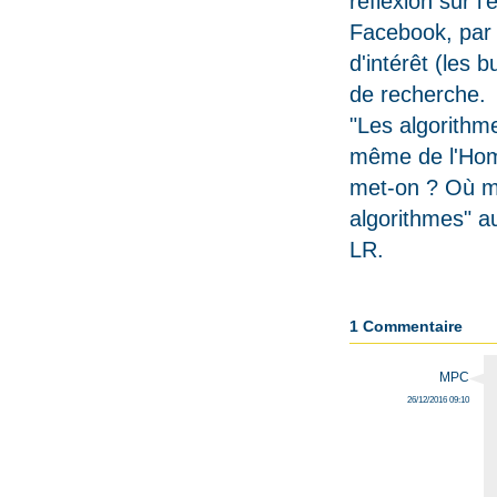
réflexion sur l
Facebook, par 
d'intérêt (
les bu
de recherche.
"Les algorithm
même de l'Homm
met-on ? Où me
algorithmes" a
LR.
1 Commentaire
MPC
26/12/2016 09:10