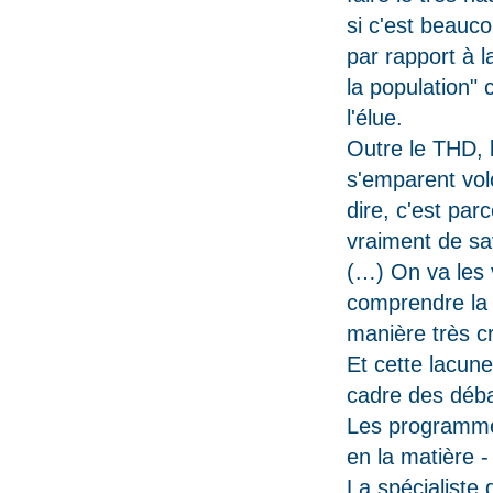
si c'est
beaucou
par rapport à 
la population
l'élue.
Outre le THD, l
s'emparent volo
dire, c'est par
vraiment de sa
(…) On va les v
comprendre la 
manière très cr
Et cette lacune
cadre des déba
Les programme
en la matière 
La spécialiste