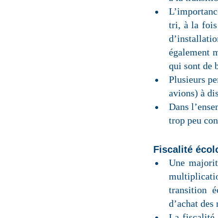
L’importance
tri, à la foi
d’installati
également mi
qui sont de 
Plusieurs pe
avions) à d
Dans l’ensem
trop peu con
Fiscalité éco
Une majorité
multiplicat
transition 
d’achat des
La fiscalité