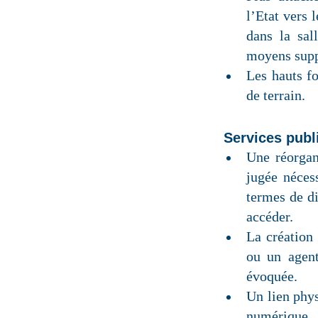
l’Etat vers 
dans la sal
moyens supp
Les hauts fo
de terrain.
Services publ
Une réorgani
jugée nécess
termes de di
accéder.
La création
ou un agent
évoquée.
Un lien phys
numérique p