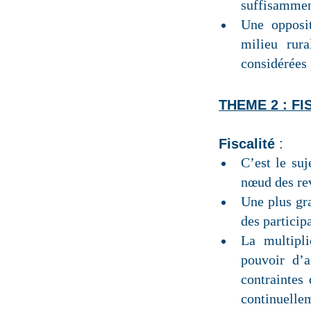
suffisamment
Une opposit
milieu rura
considérées 
THEME 2 : F
Fiscalité
:
C’est le su
nœud des rev
Une plus gra
des particip
La multipl
pouvoir d’
contraintes
continuelle