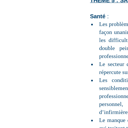
THEME 5 : S
Santé
:
Les problème
façon unani
les difficu
double pei
professionne
Le secteur 
répercute sur
Les condit
sensiblement
professionn
personnel,
d’infirmière
Le manque d