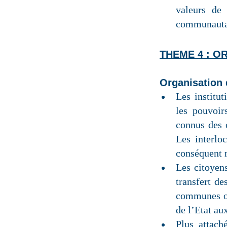
valeurs de 
communauta
THEME 4 :
OR
Organisation d
Les institut
les pouvoir
connus des c
Les interlo
conséquent m
Les citoyen
transfert d
communes ou
de l’Etat a
Plus attach