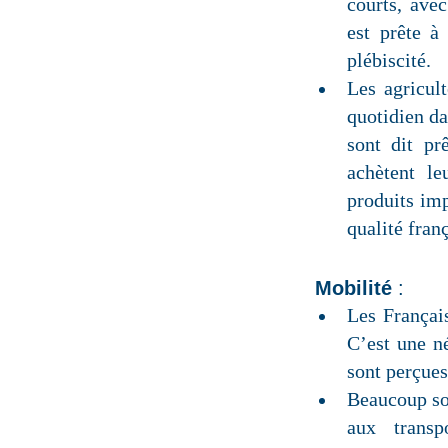
courts, ave
est prête à
plébiscité.
Les agricul
quotidien da
sont dit pr
achètent le
produits imp
qualité franç
Mobilité
:
Les Françai
C’est une né
sont perçue
Beaucoup so
aux transp