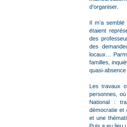
d’organiser.
Il m’a semblé 
étaient représ
des professeur
des demandeur
locaux… Parmi
familles, inqui
quasi-absence 
Les travaux o
personnes, où
National : tr
démocratie et c
et une thémati
Puis a eu lieu 