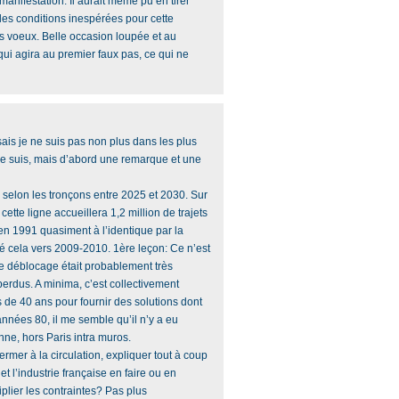
manifestation. Il aurait même pu en tirer
t les conditions inespérées pour cette
es voeux. Belle occasion loupée et au
ui agira au premier faux pas, ce qui ne
ais je ne suis pas non plus dans les plus
 je suis, mais d’abord une remarque et une
e selon les tronçons entre 2025 et 2030. Sur
cette ligne accueillera 1,2 million de trajets
 en 1991 quasiment à l’identique par la
é cela vers 2009-2010. 1ère leçon: Ce n’est
 ce déblocage était probablement très
perdus. A minima, c’est collectivement
 de 40 ans pour fournir des solutions dont
années 80, il me semble qu’il n’y a eu
ne, hors Paris intra muros.
ermer à la circulation, expliquer tout à coup
et l’industrie française en faire ou en
lier les contraintes? Pas plus