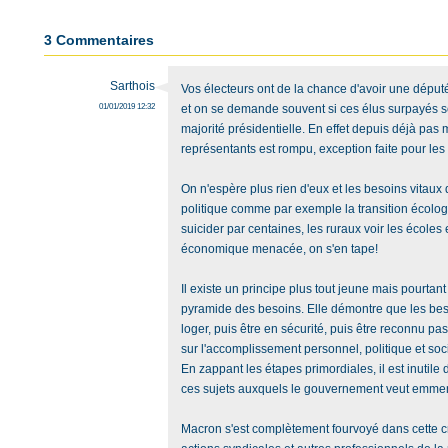
3 Commentaires
Sarthois
Vos électeurs ont de la chance d'avoir une député q
01/01/2019 12:32
et on se demande souvent si ces élus surpayés s
majorité présidentielle. En effet depuis déjà pas 
représentants est rompu, exception faite pour le
On n'espère plus rien d'eux et les besoins vitaux 
politique comme par exemple la transition écologi
suicider par centaines, les ruraux voir les écoles e
économique menacée, on s'en tape!
Il existe un principe plus tout jeune mais pourtant
pyramide des besoins. Elle démontre que les bes
loger, puis être en sécurité, puis être reconnu pa
sur l'accomplissement personnel, politique et soci
En zappant les étapes primordiales, il est inutile
ces sujets auxquels le gouvernement veut emmene
Macron s'est complètement fourvoyé dans cette cri