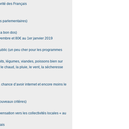
orité des Français
es parlementaires)
 a bon dos)
vembre et 80€ au 1er janvier 2019
 public (un peu cher pour les programmes
uits, légumes, viandes, poissons bien sur
, le chaud, la pluie, le vent, la sécheresse
 chance d’avoir internet et encore moins le
nouveaux critères)
pensation vers les collectivités locales « au
ais