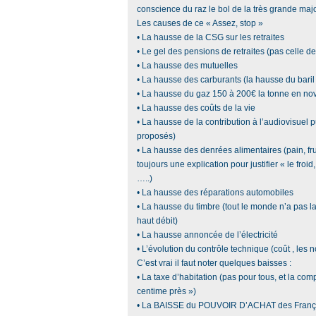
conscience du raz le bol de la très grande maj
Les causes de ce « Assez, stop »
• La hausse de la CSG sur les retraites
• Le gel des pensions de retraites (pas celle d
• La hausse des mutuelles
• La hausse des carburants (la hausse du baril
• La hausse du gaz 150 à 200€ la tonne en no
• La hausse des coûts de la vie
• La hausse de la contribution à l’audiovisuel
proposés)
• La hausse des denrées alimentaires (pain, fr
toujours une explication pour justifier « le froid
…..)
• La hausse des réparations automobiles
• La hausse du timbre (tout le monde n’a pas la
haut débit)
• La hausse annoncée de l’électricité
• L’évolution du contrôle technique (coût , les 
C’est vrai il faut noter quelques baisses :
• La taxe d’habitation (pas pour tous, et la com
centime près »)
• La BAISSE du POUVOIR D’ACHAT des Franç