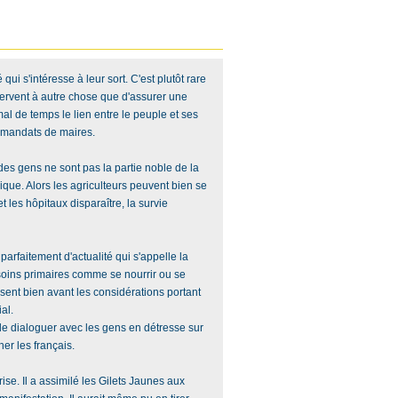
ui s'intéresse à leur sort. C'est plutôt rare
ervent à autre chose que d'assurer une
mal de temps le lien entre le peuple et ses
s mandats de maires.
des gens ne sont pas la partie noble de la
que. Alors les agriculteurs peuvent bien se
t les hôpitaux disparaître, la survie
 parfaitement d'actualité qui s'appelle la
oins primaires comme se nourrir ou se
ssent bien avant les considérations portant
al.
 de dialoguer avec les gens en détresse sur
r les français.
se. Il a assimilé les Gilets Jaunes aux