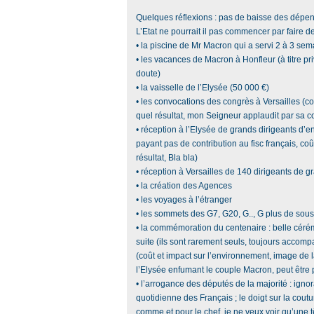
Quelques réflexions : pas de baisse des dépe
L’Etat ne pourrait il pas commencer par faire 
• la piscine de Mr Macron qui a servi 2 à 3 se
• les vacances de Macron à Honfleur (à titre priv
doute)
• la vaisselle de l’Elysée (50 000 €)
• les convocations des congrès à Versailles (co
quel résultat, mon Seigneur applaudit par sa c
• réception à l’Elysée de grands dirigeants d’e
payant pas de contribution au fisc français, co
résultat, Bla bla)
• réception à Versailles de 140 dirigeants de 
• la création des Agences
• les voyages à l’étranger
• les sommets des G7, G20, G.., G plus de sous
• la commémoration du centenaire : belle cérém
suite (ils sont rarement seuls, toujours accompa
(coût et impact sur l’environnement, image de
l’Elysée enfumant le couple Macron, peut être p
• l’arrogance des députés de la majorité : ignora
quotidienne des Français ; le doigt sur la cout
comme et pour le chef, je ne veux voir qu’une 