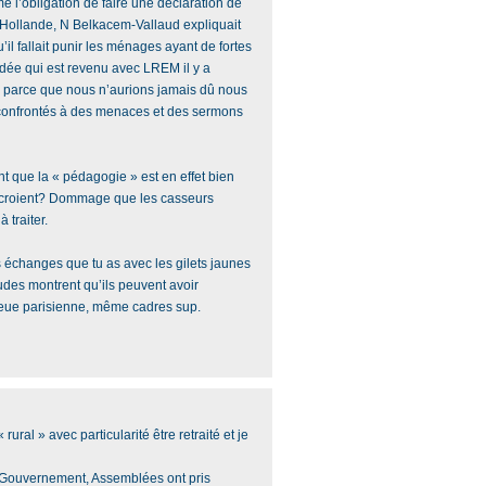
me l’obligation de faire une déclaration de
 Hollande, N Belkacem-Vallaud expliquait
l fallait punir les ménages ayant de fortes
idée qui est revenu avec LREM il y a
 parce que nous n’aurions jamais dû nous
 confrontés à des menaces et des sermons
nt que la « pédagogie » est en effet bien
ls croient? Dommage que les casseurs
 traiter.
s échanges que tu as avec les gilets jaunes
udes montrent qu’ils peuvent avoir
ue parisienne, même cadres sup.
rural » avec particularité être retraité et je
t, Gouvernement, Assemblées ont pris