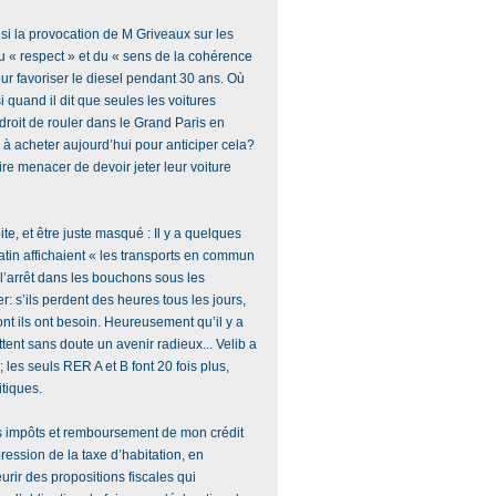
i la provocation de M Griveaux sur les
du « respect » et du « sens de la cohérence
our favoriser le diesel pendant 30 ans. Où
ssi quand il dit que seules les voitures
droit de rouler dans le Grand Paris en
à acheter aujourd’hui pour anticiper cela?
ire menacer de devoir jeter leur voiture
te, et être juste masqué : Il y a quelques
tin affichaient « les transports en commun
à l’arrêt dans les bouchons sous les
: s’ils perdent des heures tous les jours,
dont ils ont besoin. Heureusement qu’il y a
tent sans doute un avenir radieux... Velib a
; les seuls RER A et B font 20 fois plus,
itiques.
ès impôts et remboursement de mon crédit
pression de la taxe d’habitation, en
urir des propositions fiscales qui