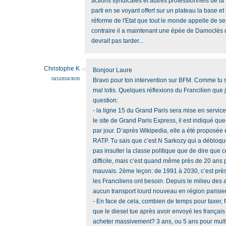
actions syndicales et autres professionnels de la 
parti en se voyant offert sur un plateau la base e
réforme de l'Etat que tout le monde appelle de s
contraire il a maintenant une épée de Damoclès q
devrait pas tarder...
Christophe K
Bonjour Laure
03/12/2018 00:05
Bravo pour ton intervention sur BFM. Comme tu s
mal lotis. Quelques réflexions du Francilien que
question:
- la ligne 15 du Grand Paris sera mise en servic
le site de Grand Paris Express, il est indiqué que 
par jour. D’après Wikipedia, elle a été proposée
RATP. Tu sais que c’est N Sarkozy qui a débloqu
pas insulter la classe politique que de dire que
difficile, mais c’est quand même près de 20 ans 
mauvais. 2ème leçon: de 1991 à 2030, c’est près
les Franciliens ont besoin. Depuis le milieu des 
aucun transport lourd nouveau en région parisien
- En face de cela, combien de temps pour taxer, f
que le diesel tue après avoir envoyé les français 
acheter massivement? 3 ans, ou 5 ans pour multip