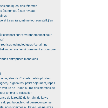
nses publiques, des réformes
des économies à son niveau:
maines
é et à ses frais, même tout son staff, j’en
ût et impact sur l’environnement et pour
our)
ntreprises technologiques (certain ne
ût et impact sur l’environnement et pour quel
grandes entreprises mondiales
)
onie, Plus de 70 chefs d’états plus leur
gnés), dignitaires, petits déjeuners, repas.
 la voiture de Trump au raz des marches de
our amortir la vaisselle)
nce de la réalité du terrain, de la vie
ure du pantalon, le chef pense, on pense
tête, nous sommes au travail, les pauvres