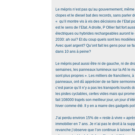
Le mépris n’est pas qu’au gouvernement, même s
clopes et le diesel bat des records, sans parler 
« qu’il montre vis à vis des décisions de l’Etat p
est le sens de l’Etat. A droite, P Ollier fait fort au
électriques ou hybrides rechargeables auront le 
2030: ah oui? Et du coup quels sont les modèles 
Avec quel argent? Qu’ont fait les gens pour se fa
dans 10 ans à peine?
Le mépris peut aussi être ni de gauche, ni de droi
semaines, les panneaux lumineux sur la A6 le ma
sont plus propres ». Les milliers de franciliens, 
panneaux, ont dû apprécier de se faire sermonner
c’est parce qu’il n’y a pas les transports lourds 
les pistes cyclables, certes vides mais qui promet
fait 108000 trajets son meilleur jour, un jour d’été
hiver comme été. Il y en a marre des gadgets pol
J’ai perdu environ 15% de « reste à vivre » apr
immobilier en 7 ans. Je n’ai pas le droit à la sup
revanche j’observe que l’on continue à laisser fle